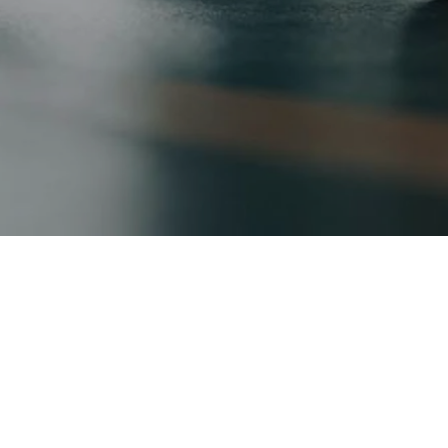
MySports App
© 24K-Fitness GmbH
2026
.
Alle Rechte vorbehalten.
Powered by
Mittelrhein-Media