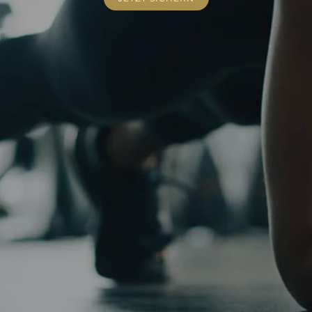
SUPPORT
RECHTLICHES
FAQ
AGB
Schreibe uns
Impressum
Jetzt anrufen
Datenschutz
Mitgliedschaft kündigen
Widerrufsrecht
ABOUT
LINKS
Standort
Instagram
Kontakt
Google
YouTube
MySports App